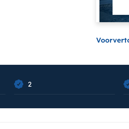
Voorvert
Foto
album
overslaan
2