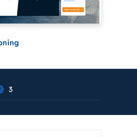
oning
3