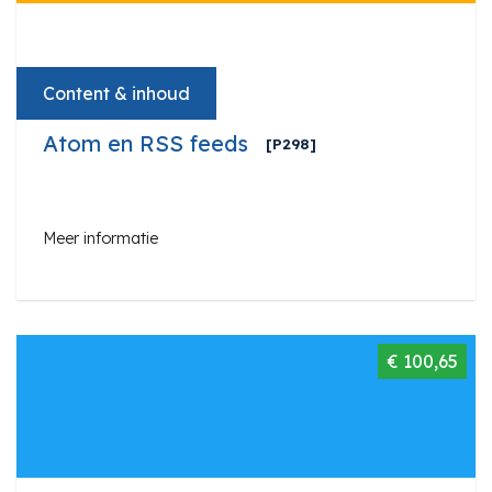
Content & inhoud
Atom en RSS feeds
[P298]
Meer informatie
€ 100,65