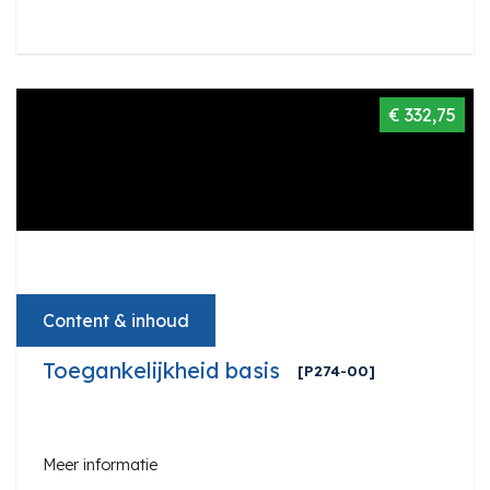
€ 332,75
Content & inhoud
Toegankelijkheid basis
[P274-00]
Meer informatie