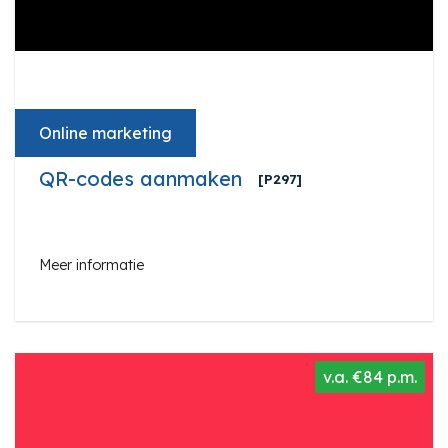
Online marketing
QR-codes aanmaken
[P297]
Meer informatie
v.a. €84 p.m.