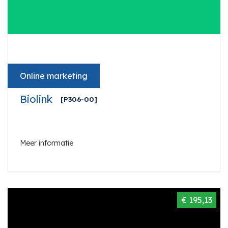
Online marketing
Biolink
[P306-00]
Meer informatie
€ 195,13