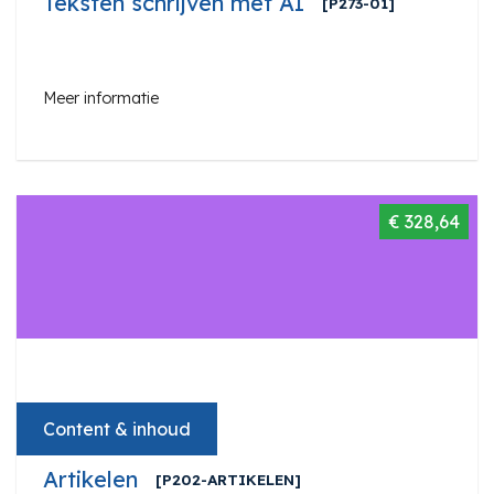
Teksten schrijven met AI
[P273-01]
Meer informatie
€ 328,64
Content & inhoud
Artikelen
[P202-ARTIKELEN]